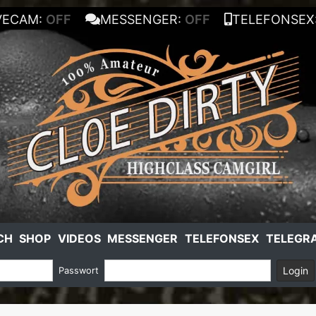
VECAM:
OFF
MESSENGER:
OFF
TELEFONSEX
CH
SHOP
VIDEOS
MESSENGER
TELEFONSEX
TELEGR
Login
Passwort