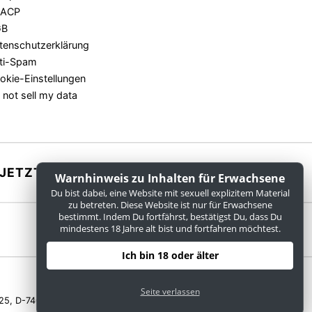
SACP
GB
tenschutzerklärung
ti-Spam
okie-Einstellungen
 not sell my data
JETZT ANMELDEN
Warnhinweis zu Inhalten für Erwachsene
Du bist dabei, eine Website mit sexuell explizitem Material
zu betreten. Diese Website ist nur für Erwachsene
bestimmt. Indem Du fortfährst, bestätigst Du, dass Du
mindestens 18 Jahre alt bist und fortfahren möchtest.
Ich bin 18 oder älter
Seite verlassen
5, D-74078 Heilbronn