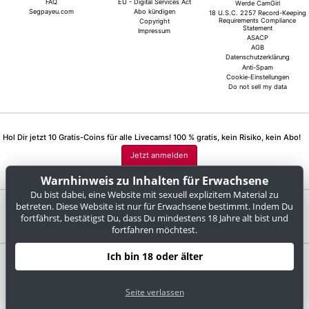
FAQ
EU - Digital Services Act
Werde CamGirl
Segpayeu.com
Abo kündigen
18 U.S.C. 2257 Record-Keeping
Requirements Compliance
Copyright
Statement
Impressum
ASACP
AGB
Datenschutzerklärung
Anti-Spam
Cookie-Einstellungen
Do not sell my data
Hol Dir jetzt 10 Gratis-Coins für alle Livecams! 100 % gratis, kein Risiko, kein Abo!
Jetzt anmelden
Warnhinweis zu Inhalten für Erwachsene
Du bist dabei, eine Website mit sexuell explizitem Material zu
betreten. Diese Website ist nur für Erwachsene bestimmt. Indem Du
Beschwerden und Entfernung von Inhalten
fortfährst, bestätigst Du, dass Du mindestens 18 Jahre alt bist und
fortfahren möchtest.
Ich bin 18 oder älter
cloedirty.com
© Copyright:
GEONDA GmbH Zimbagasse 1 A-1140 Wien | NET-LINE Online-Dienste
Seite verlassen
GmbH, Wannenäckerstr. 25, D-74078 Heilbronn