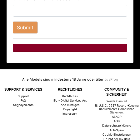
Alle Models sind mindestens 18 Jahre oder älter
JusProg
SUPPORT & SERVICES
RECHTLICHES
COMMUNITY &
SICHERHEIT
Support
Rechtliches
FAQ
EU - Digital Services Act
Werde CamGirl
Segpayeu.com
Abo kündigen
18 U.S.C. 2257 Record-Keeping
Requirements Compliance
Copyright
Statement
Impressum
ASACP
AGB
Datenschutzerklärung
Anti-Spam
Cookie-Einstellungen
Do not sell my data